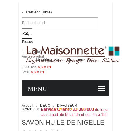
Panier :
(vide)
Votre compte
Panier
article
(vide)
Aucun produit
Identifiez-vous
Inscrivez-vous
-ou-
0,000 DT
Livraison:
0,000 DT
Total:
PANIER
COMMANDER
MENU
Accueil
/
DECO
/
DIFFUSEUR
D'AMBIANCE
Service Client : 23 368 000
/
SAVON HUILE DE NIGELLE
du lundi
au samedi de 9h à 13h et de 14h à 18h
SAVON HUILE DE NIGELLE