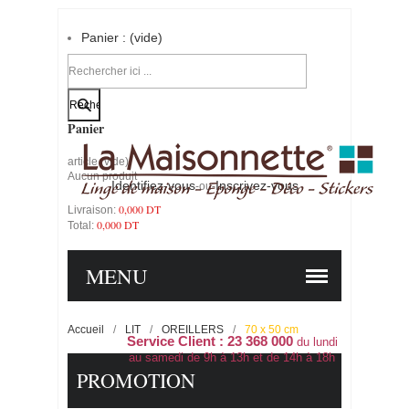
Panier :
(vide)
Votre compte
Panier
article
(vide)
Aucun produit
Identifiez-vous
Inscrivez-vous
-ou-
0,000 DT
Livraison:
0,000 DT
Total:
PANIER
COMMANDER
MENU
Accueil
/
LIT
/
OREILLERS
/
70 x 50 cm
Service Client : 23 368 000
du lundi
au samedi de 9h à 13h et de 14h à 18h
PROMOTION