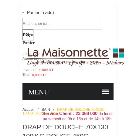
Panier :
(vide)
Votre compte
Panier
article
(vide)
Aucun produit
Identifiez-vous
Inscrivez-vous
-ou-
0,000 DT
Livraison:
0,000 DT
Total:
PANIER
COMMANDER
MENU
Accueil
/
BAIN
/
DRAP DE DOUCHE 70X130
100%C ROUGE 450G
Service Client : 23 368 000
du lundi
au samedi de 9h à 13h et de 14h à 18h
DRAP DE DOUCHE 70X130