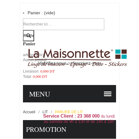
Panier :
(vide)
Votre compte
Panier
article
(vide)
Aucun produit
Identifiez-vous
Inscrivez-vous
-ou-
0,000 DT
Livraison:
0,000 DT
Total:
PANIER
COMMANDER
MENU
Accueil
/
LIT
/
PARURE DE LIT
Service Client : 23 368 000
du lundi
au samedi de 9h à 13h et de 14h à 18h
PROMOTION