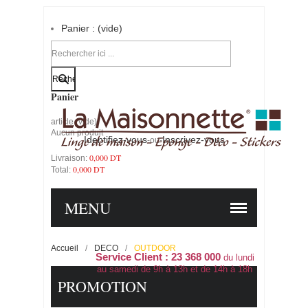
Panier :
(vide)
Votre compte
Panier
article
(vide)
Aucun produit
Identifiez-vous
Inscrivez-vous
-ou-
0,000 DT
Livraison:
0,000 DT
Total:
PANIER
COMMANDER
MENU
Accueil
/
DECO
/
OUTDOOR
Service Client : 23 368 000
du lundi
au samedi de 9h à 13h et de 14h à 18h
PROMOTION