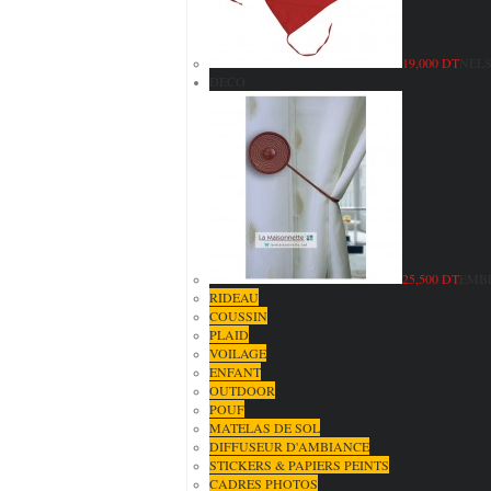
19,000 DT
NELS
DECO
25,500 DT
EMBR
RIDEAU
COUSSIN
PLAID
VOILAGE
ENFANT
OUTDOOR
POUF
MATELAS DE SOL
DIFFUSEUR D'AMBIANCE
STICKERS & PAPIERS PEINTS
CADRES PHOTOS