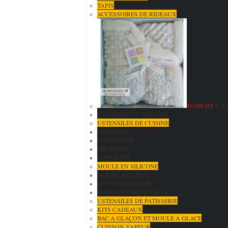
TAPIS
ACCESSOIRES DE RIDEAUX
89,900 DT
PLAI
USTENSILE EN SILICONE
USTENSILES DE CUISINE
PRÉPARER
CONSERVER
PROTÉGER
EMPORTER
MOULE EN SILICONE
MOULE A GÂTEAU
MOULE FANTAISIE
PORTION INDIVIDUELLE
USTENSILES DE PATISSERIE
KITS CADEAUX
BAC A GLAÇON ET MOULE A GLACE
CUISSON VAPEUR