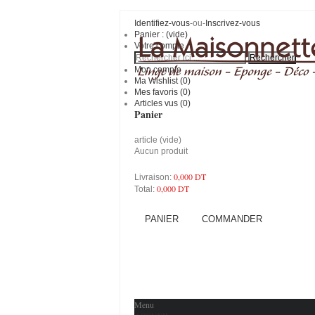
Identifiez-vous
-ou-
Inscrivez-vous
Panier :
(vide)
Votre compte
Mon compte
Ma Wishlist (
0
)
Mes favoris (
0
)
Articles vus (0)
Panier
article
(vide)
Aucun produit
0,000 DT
Livraison:
0,000 DT
Total:
PANIER
COMMANDER
Menu