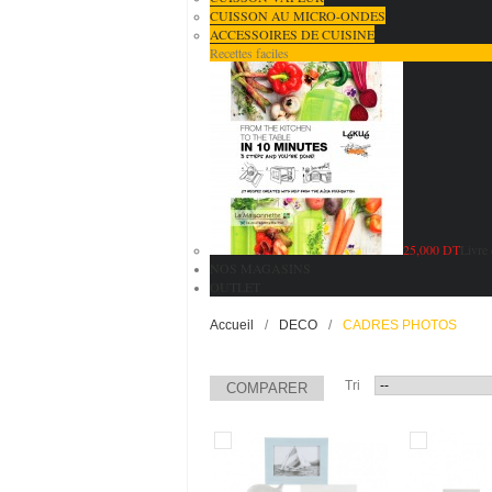
CUISSON AU MICRO-ONDES
ACCESSOIRES DE CUISINE
Recettes faciles
25,000 DT
Livre 
NOS MAGASINS
OUTLET
Accueil
/
DECO
/
CADRES PHOTOS
Tri