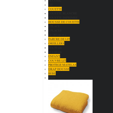
ACCUEIL
LIT
COUETTE
COUETTE BLANCHE
COUETTE IMPRIMEE
HOUSSE DE COUETTE
1 PLACE
2 PLACES
Lit 180 cm et +
PARURE DE LIT
OREILLERS
70 x 50 cm
60 x 60 cm
ENFANT
COUVRE LIT
PROTEGE MATELAS
DRAP HOUSSE
BEBE
BAIN