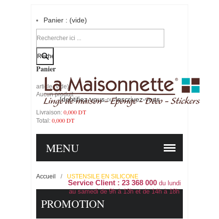
Panier :
(vide)
Votre compte
Panier
article
(vide)
Aucun produit
Identifiez-vous
Inscrivez-vous
-ou-
0,000 DT
Livraison:
0,000 DT
Total:
PANIER
COMMANDER
MENU
Accueil
/
USTENSILE EN SILICONE
Service Client : 23 368 000
du lundi
au samedi de 9h à 13h et de 14h à 18h
PROMOTION