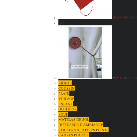
19,000 DT
NELS
DECO
25,500 DT
EMBR
RIDEAU
COUSSIN
PLAID
VOILAGE
ENFANT
OUTDOOR
POUF
MATELAS DE SOL
DIFFUSEUR D'AMBIANCE
STICKERS & PAPIERS PEINTS
CADRES PHOTOS