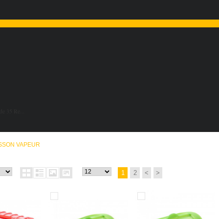
de 35 Re...
SSON VAPEUR
1
2
<
>