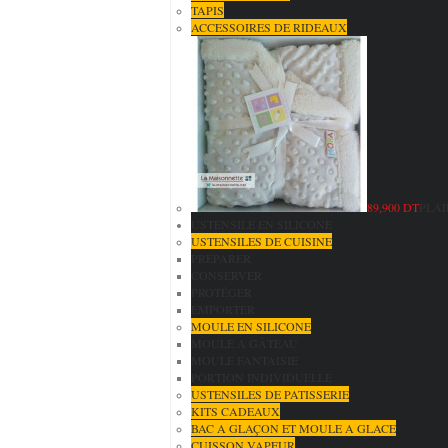
TAPIS
ACCESSOIRES DE RIDEAUX
89,900 DT
PLAI
USTENSILE EN SILICONE
USTENSILES DE CUISINE
PRÉPARER
CONSERVER
PROTÉGER
EMPORTER
MOULE EN SILICONE
MOULE A GÂTEAU
MOULE FANTAISIE
PORTION INDIVIDUELLE
USTENSILES DE PATISSERIE
KITS CADEAUX
BAC A GLAÇON ET MOULE A GLACE
CUISSON VAPEUR