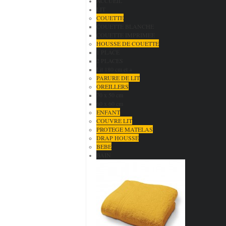
ACCUEIL
LIT
COUETTE
COUETTE BLANCHE
COUETTE IMPRIMEE
HOUSSE DE COUETTE
1 PLACE
2 PLACES
Lit 180 cm et +
PARURE DE LIT
OREILLERS
70 x 50 cm
60 x 60 cm
ENFANT
COUVRE LIT
PROTEGE MATELAS
DRAP HOUSSE
BEBE
BAIN