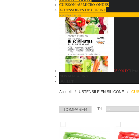
CUISSON AU MICRO-ONDES
ACCESSOIRES DE CUISINE
Recettes faciles
25,000 DT
Livre 
NOS MAGASINS
OUTLET
Accueil
/
USTENSILE EN SILICONE
/
CUI
Tri