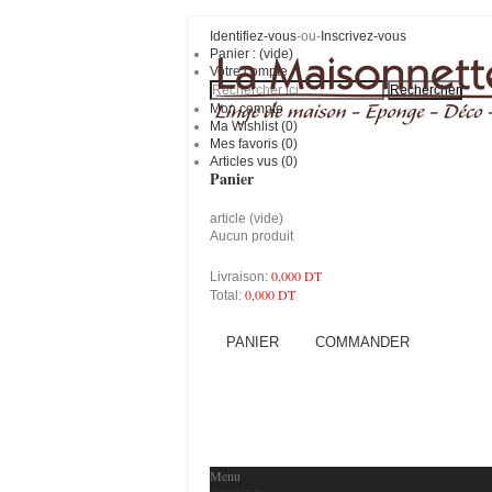
Identifiez-vous
-ou-
Inscrivez-vous
Panier :
(vide)
Votre compte
Mon compte
Ma Wishlist (
0
)
Mes favoris (
0
)
Articles vus (0)
Panier
article
(vide)
Aucun produit
0,000 DT
Livraison:
0,000 DT
Total:
PANIER
COMMANDER
Menu