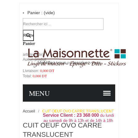
Panier :
(vide)
Votre compte
Panier
article
(vide)
Aucun produit
Identifiez-vous
Inscrivez-vous
-ou-
0,000 DT
Livraison:
0,000 DT
Total:
PANIER
COMMANDER
MENU
Accueil
/
CUIT OEUF OVO CARRE TRANSLUCENT
Service Client : 23 368 000
du lundi
au samedi de 9h à 13h et de 14h à 18h
CUIT OEUF OVO CARRE
TRANSLUCENT