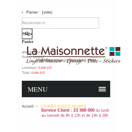
Panier :
(vide)
Votre compte
Panier
article
(vide)
Aucun produit
Identifiez-vous
Inscrivez-vous
-ou-
0,000 DT
Livraison:
0,000 DT
Total:
PANIER
COMMANDER
MENU
Accueil
/
COOKIES PUZZLE HEARTS
Service Client : 23 368 000
du lundi
au samedi de 9h à 13h et de 14h à 18h