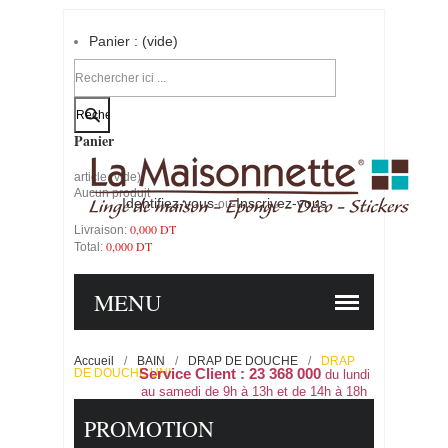
Panier :
(vide)
Votre compte
Panier
article
(vide)
Aucun produit
Identifiez-vous
Inscrivez-vous
-ou-
0,000 DT
Livraison:
0,000 DT
Total:
PANIER
COMMANDER
MENU
Accueil
/
BAIN
/
DRAP DE DOUCHE
/
DRAP
DE DOUCHE UNI
Service Client : 23 368 000
du lundi
au samedi de 9h à 13h et de 14h à 18h
PROMOTION