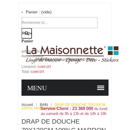
Panier :
(vide)
Votre compte
Panier
article
(vide)
Aucun produit
Identifiez-vous
Inscrivez-vous
-ou-
0,000 DT
Livraison:
0,000 DT
Total:
PANIER
COMMANDER
MENU
Accueil
/
BAIN
/
DRAP DE DOUCHE 70X130CM
100%C MARRON 450G
Service Client : 23 368 000
du lundi
au samedi de 9h à 13h et de 14h à 18h
DRAP DE DOUCHE