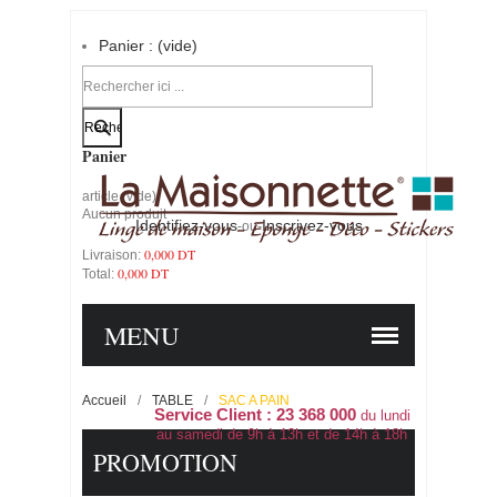
Panier :
(vide)
Votre compte
Panier
article
(vide)
Aucun produit
Identifiez-vous
Inscrivez-vous
-ou-
0,000 DT
Livraison:
0,000 DT
Total:
PANIER
COMMANDER
MENU
Accueil
/
TABLE
/
SAC A PAIN
Service Client : 23 368 000
du lundi
au samedi de 9h à 13h et de 14h à 18h
PROMOTION