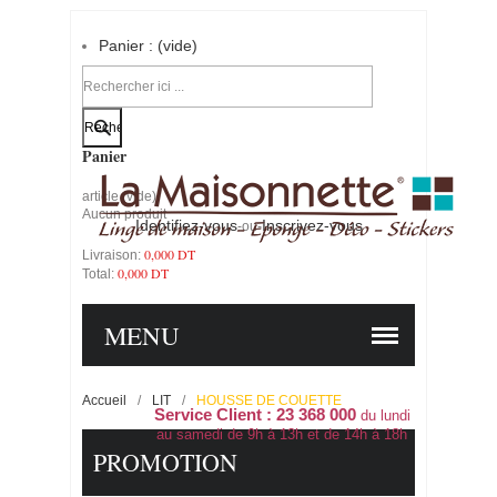
Panier :
(vide)
Votre compte
Panier
article
(vide)
Aucun produit
Identifiez-vous
Inscrivez-vous
-ou-
0,000 DT
Livraison:
0,000 DT
Total:
PANIER
COMMANDER
MENU
Accueil
/
LIT
/
HOUSSE DE COUETTE
Service Client : 23 368 000
du lundi
au samedi de 9h à 13h et de 14h à 18h
PROMOTION