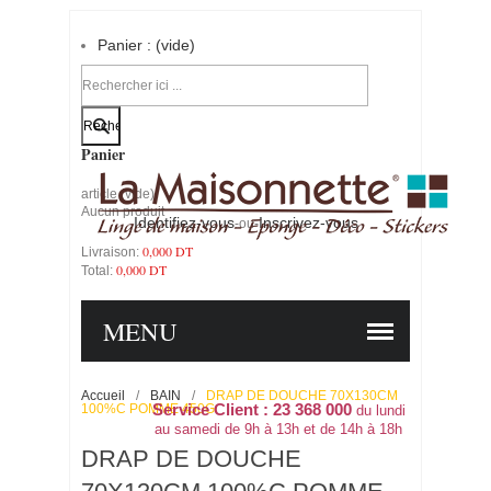
Panier :
(vide)
Votre compte
Panier
article
(vide)
Aucun produit
Identifiez-vous
Inscrivez-vous
-ou-
0,000 DT
Livraison:
0,000 DT
Total:
PANIER
COMMANDER
MENU
Accueil
/
BAIN
/
DRAP DE DOUCHE 70X130CM
100%C POMME 450G
Service Client : 23 368 000
du lundi
au samedi de 9h à 13h et de 14h à 18h
DRAP DE DOUCHE