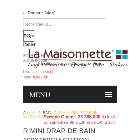
Panier :
(vide)
Votre compte
Panier
article
(vide)
Aucun produit
Identifiez-vous
Inscrivez-vous
-ou-
0,000 DT
Livraison:
0,000 DT
Total:
PANIER
COMMANDER
MENU
Accueil
/
BAIN
/
RIMINI DRAP DE BAIN
100X150CM CITRON
Service Client : 23 368 000
du lundi
au samedi de 9h à 13h et de 14h à 18h
RIMINI DRAP DE BAIN