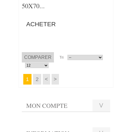
50X70...
ACHETER
Tri
1
2
<
>
MON COMPTE