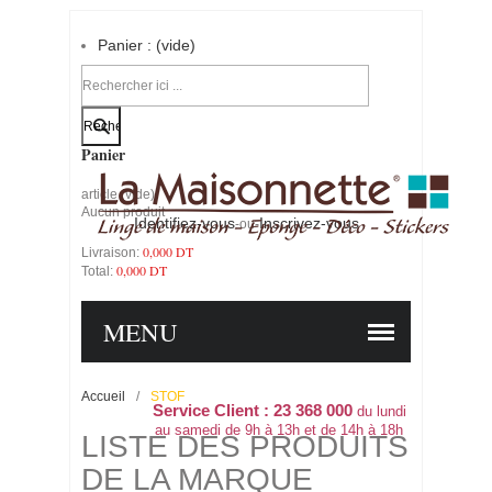
Panier :
(vide)
Votre compte
Panier
article
(vide)
Aucun produit
Identifiez-vous
Inscrivez-vous
-ou-
0,000 DT
Livraison:
0,000 DT
Total:
PANIER
COMMANDER
MENU
Accueil
/
STOF
Service Client : 23 368 000
du lundi
au samedi de 9h à 13h et de 14h à 18h
LISTE DES PRODUITS
DE LA MARQUE