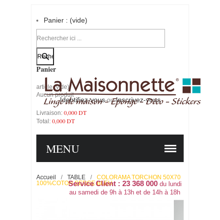
Panier :
(vide)
Votre compte
Panier
article
(vide)
Aucun produit
Identifiez-vous
Inscrivez-vous
-ou-
0,000 DT
Livraison:
0,000 DT
Total:
PANIER
COMMANDER
MENU
Accueil
/
TABLE
/
COLORAMA TORCHON 50X70
100%COTON SERGE BLEU
Service Client : 23 368 000
du lundi
au samedi de 9h à 13h et de 14h à 18h