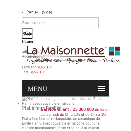
Panier :
(vide)
Votre compte
Panier
article
(vide)
Aucun produit
Identifiez-vous
Inscrivez-vous
-ou-
0,000 DT
Livraison:
0,000 DT
Total:
PANIER
COMMANDER
MENU
Plat à four familial
Service Client : 23 368 000
du lundi
au samedi de 9h à 13h et de 14h à 18h
Plat à four familial rectangulaire en céramique de
Émile Henry avec couvercle en silicone pour une
cuisson traditionnelle, facile et saine, à la vapeur.