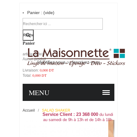
Panier :
(vide)
Votre compte
Panier
article
(vide)
Aucun produit
Identifiez-vous
Inscrivez-vous
-ou-
0,000 DT
Livraison:
0,000 DT
Total:
PANIER
COMMANDER
MENU
Accueil
/
SALAD SHAKER
Service Client : 23 368 000
du lundi
au samedi de 9h à 13h et de 14h à 18h