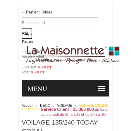
Panier :
(vide)
Votre compte
Panier
article
(vide)
Aucun produit
Identifiez-vous
Inscrivez-vous
-ou-
0,000 DT
Livraison:
0,000 DT
Total:
PANIER
COMMANDER
MENU
Accueil
/
DECO
/
VOILAGE
/
VOILAGE 135/240
TODAY CORAIL
Service Client : 23 368 000
du lundi
au samedi de 9h à 13h et de 14h à 18h
VOILAGE 135/240 TODAY