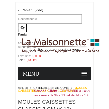
Panier :
(vide)
Votre compte
Panier
article
(vide)
Aucun produit
Identifiez-vous
Inscrivez-vous
-ou-
0,000 DT
Livraison:
0,000 DT
Total:
PANIER
COMMANDER
MENU
Accueil
/
USTENSILE EN SILICONE
/
MOULES
CAISSETTES CLASSIC 7 CM (X 12) ROUGE
Service Client : 23 368 000
du lundi
au samedi de 9h à 13h et de 14h à 18h
MOULES CAISSETTES