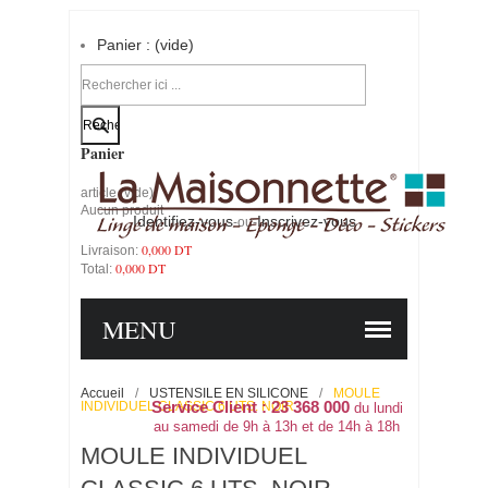
Panier :
(vide)
Votre compte
Panier
article
(vide)
Aucun produit
Identifiez-vous
Inscrivez-vous
-ou-
0,000 DT
Livraison:
0,000 DT
Total:
PANIER
COMMANDER
MENU
Accueil
/
USTENSILE EN SILICONE
/
MOULE
INDIVIDUEL CLASSIC 6 UTS. NOIR
Service Client : 23 368 000
du lundi
au samedi de 9h à 13h et de 14h à 18h
MOULE INDIVIDUEL