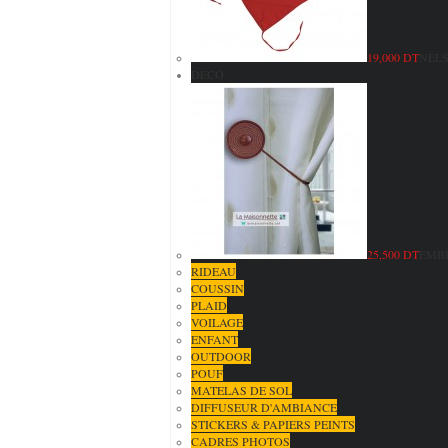
19,000 DT
NELS
DECO
25,500 DT
EMBR
RIDEAU
COUSSIN
PLAID
VOILAGE
ENFANT
OUTDOOR
POUF
MATELAS DE SOL
DIFFUSEUR D'AMBIANCE
STICKERS & PAPIERS PEINTS
CADRES PHOTOS