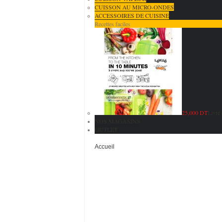
CUISSON AU MICRO-ONDES
ACCESSOIRES DE CUISINE
Recettes faciles
25,000 DT
Livre 
NOS MAGASINS
OUTLET
Accueil