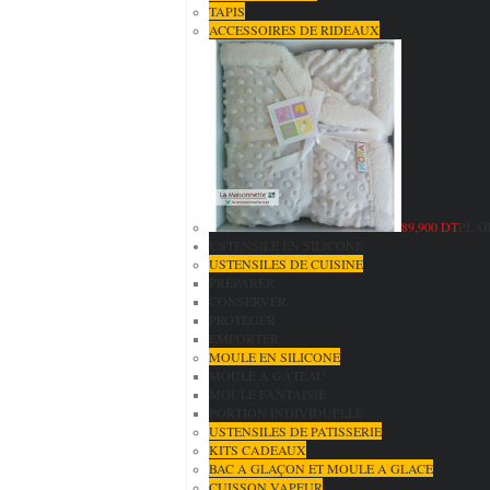
TAPIS
ACCESSOIRES DE RIDEAUX
89,900 DT
PLAI
USTENSILE EN SILICONE
USTENSILES DE CUISINE
PRÉPARER
CONSERVER
PROTÉGER
EMPORTER
MOULE EN SILICONE
MOULE A GÂTEAU
MOULE FANTAISIE
PORTION INDIVIDUELLE
USTENSILES DE PATISSERIE
KITS CADEAUX
BAC A GLAÇON ET MOULE A GLACE
CUISSON VAPEUR