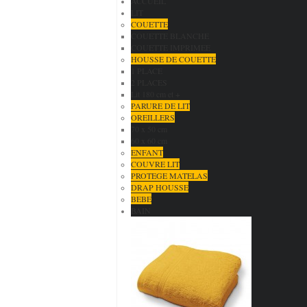
ACCUEIL
LIT
COUETTE
COUETTE BLANCHE
COUETTE IMPRIMEE
HOUSSE DE COUETTE
1 PLACE
2 PLACES
Lit 180 cm et +
PARURE DE LIT
OREILLERS
70 x 50 cm
60 x 60 cm
ENFANT
COUVRE LIT
PROTEGE MATELAS
DRAP HOUSSE
BEBE
BAIN