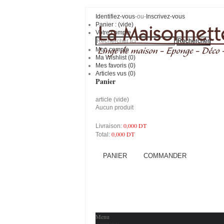
Identifiez-vous
-ou-
Inscrivez-vous
Panier :
(vide)
Votre compte
Mon compte
Ma Wishlist (
0
)
Mes favoris (
0
)
Articles vus (0)
Panier
article
(vide)
Aucun produit
0,000 DT
Livraison:
0,000 DT
Total:
PANIER
COMMANDER
Menu