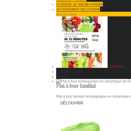
CUISSON AU MICRO-ONDES
ACCESSOIRES DE CUISINE
Recettes faciles
25,000 DT
Livre 
NOS MAGASINS
OUTLET
Plat à four familial
Plat à four familial rectangulaire en céramique 
DÉCOUVRIR