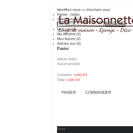
Identifiez-vous
-ou-
Inscrivez-vous
Panier :
(vide)
Votre compte
Mon compte
Ma Wishlist (
0
)
Mes favoris (
0
)
Articles vus (0)
Panier
article
(vide)
Aucun produit
0,000 DT
Livraison:
0,000 DT
Total:
PANIER
COMMANDER
Menu