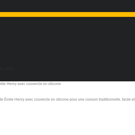
de 35 Re...
de Émile Henry avec couvercle en silicone pour une cuisson traditionnelle, facile et