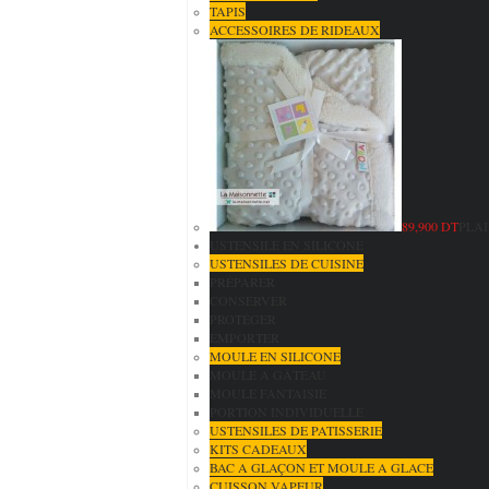
TAPIS
ACCESSOIRES DE RIDEAUX
89,900 DT
PLAI
USTENSILE EN SILICONE
USTENSILES DE CUISINE
PRÉPARER
CONSERVER
PROTÉGER
EMPORTER
MOULE EN SILICONE
MOULE A GÂTEAU
MOULE FANTAISIE
PORTION INDIVIDUELLE
USTENSILES DE PATISSERIE
KITS CADEAUX
BAC A GLAÇON ET MOULE A GLACE
CUISSON VAPEUR