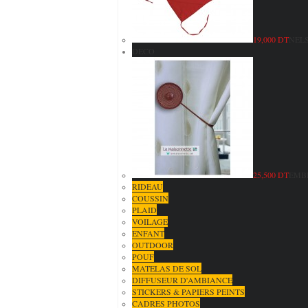
19,000 DT
NELS
DECO
25,500 DT
EMB
RIDEAU
COUSSIN
PLAID
VOILAGE
ENFANT
OUTDOOR
POUF
MATELAS DE SOL
DIFFUSEUR D'AMBIANCE
STICKERS & PAPIERS PEINTS
CADRES PHOTOS