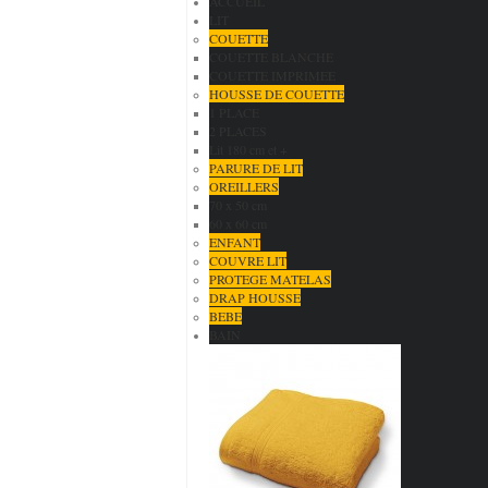
ACCUEIL
LIT
COUETTE
COUETTE BLANCHE
COUETTE IMPRIMEE
HOUSSE DE COUETTE
1 PLACE
2 PLACES
Lit 180 cm et +
PARURE DE LIT
OREILLERS
70 x 50 cm
60 x 60 cm
ENFANT
COUVRE LIT
PROTEGE MATELAS
DRAP HOUSSE
BEBE
BAIN