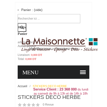
Panier :
(vide)
Votre compte
Panier
article
(vide)
Aucun produit
Identifiez-vous
Inscrivez-vous
-ou-
0,000 DT
Livraison:
0,000 DT
Total:
PANIER
COMMANDER
MENU
Accueil
/
STICKERS DECO HERBE
Service Client : 23 368 000
du lundi
au samedi de 9h à 13h et de 14h à 18h
STICKERS DECO HERBE
0
Revue