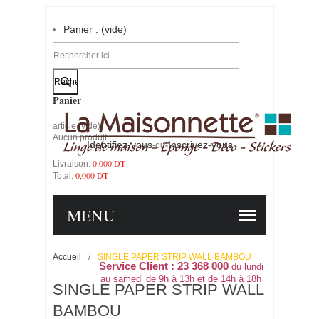
Panier :
(vide)
Votre compte
Panier
article
(vide)
Aucun produit
Identifiez-vous
Inscrivez-vous
-ou-
0,000 DT
Livraison:
0,000 DT
Total:
PANIER
COMMANDER
MENU
Accueil
/
SINGLE PAPER STRIP WALL BAMBOU
Service Client : 23 368 000
du lundi
au samedi de 9h à 13h et de 14h à 18h
SINGLE PAPER STRIP WALL
BAMBOU