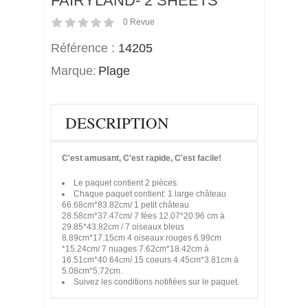
FAIRYLAND- 2 SHEETS
0
Revue
Référence :
14205
Marque:
Plage
DESCRIPTION
C'est amusant, C'est rapide, C'est facile!
Le paquet contient 2 pièces.
Chaque paquet contient: 1 large château
66.68cm*83.82cm/ 1 petit château
28.58cm*37.47cm/ 7 fées 12.07*20.96 cm à
29.85*43.82cm / 7 oiseaux bleus
8.89cm*17.15cm 4 oiseaux rouges 6.99cm
*15.24cm/ 7 nuages 7.62cm*18.42cm à
16.51cm*40.64cm/ 15 coeurs 4.45cm*3.81cm à
5.08cm*5.72cm.
Suivez les conditions notifiées sur le paquet.