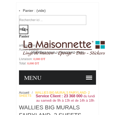
Panier :
(vide)
Votre compte
Panier
article
(vide)
Aucun produit
Identifiez-vous
Inscrivez-vous
-ou-
0,000 DT
Livraison:
0,000 DT
Total:
PANIER
COMMANDER
MENU
Accueil
/
WALLIES BIG MURALS FAIRYLAND- 2
SHEETS
Service Client : 23 368 000
du lundi
au samedi de 9h à 13h et de 14h à 18h
WALLIES BIG MURALS