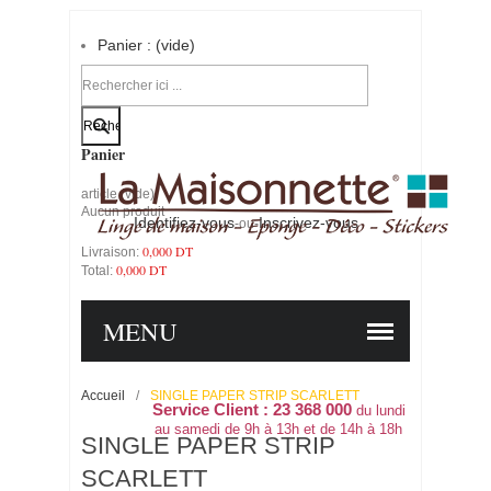
Panier :
(vide)
Votre compte
Panier
article
(vide)
Aucun produit
Identifiez-vous
Inscrivez-vous
-ou-
0,000 DT
Livraison:
0,000 DT
Total:
PANIER
COMMANDER
MENU
Accueil
/
SINGLE PAPER STRIP SCARLETT
Service Client : 23 368 000
du lundi
au samedi de 9h à 13h et de 14h à 18h
SINGLE PAPER STRIP
SCARLETT