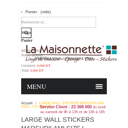
Panier :
(vide)
Votre compte
Panier
article
(vide)
Aucun produit
Identifiez-vous
Inscrivez-vous
-ou-
0,000 DT
Livraison:
0,000 DT
Total:
PANIER
COMMANDER
MENU
Accueil
/
LARGE WALL STICKERS MARSUPILAMI
SIZE L (70*100 CM)
Service Client : 23 368 000
du lundi
au samedi de 9h à 13h et de 14h à 18h
LARGE WALL STICKERS