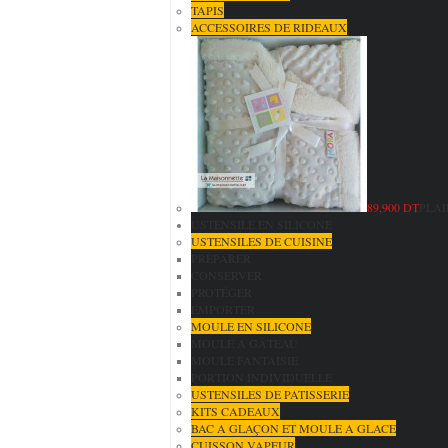
TAPIS
ACCESSOIRES DE RIDEAUX
89,900 DT
PLAI
USTENSILE EN SILICONE
USTENSILES DE CUISINE
PRÉPARER
CONSERVER
PROTÉGER
EMPORTER
MOULE EN SILICONE
MOULE A GÂTEAU
MOULE FANTAISIE
PORTION INDIVIDUELLE
USTENSILES DE PATISSERIE
KITS CADEAUX
BAC A GLAÇON ET MOULE A GLACE
CUISSON VAPEUR