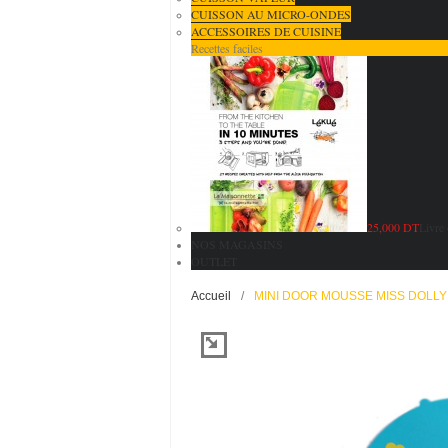
CUISSON AU MICRO-ONDES
ACCESSOIRES DE CUISINE
Recettes faciles
25,000 DT
Livre 
NOS MAGASINS
OUTLET
Accueil
/
MINI DOOR MOUSSE MISS DOLLY