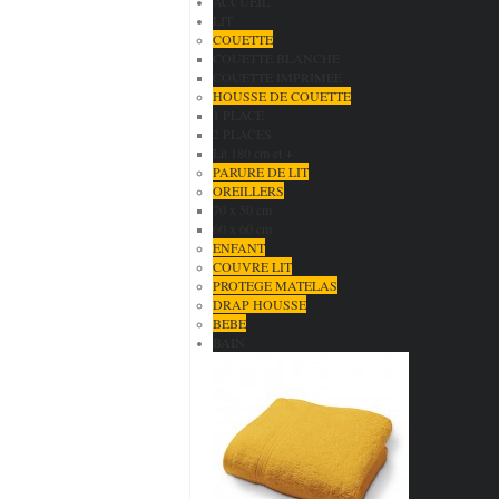
ACCUEIL
LIT
COUETTE
COUETTE BLANCHE
COUETTE IMPRIMEE
HOUSSE DE COUETTE
1 PLACE
2 PLACES
Lit 180 cm et +
PARURE DE LIT
OREILLERS
70 x 50 cm
60 x 60 cm
ENFANT
COUVRE LIT
PROTEGE MATELAS
DRAP HOUSSE
BEBE
BAIN