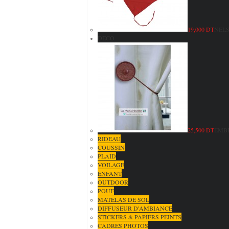
19,000 DT
NELS
DECO
25,500 DT
EMBR
RIDEAU
COUSSIN
PLAID
VOILAGE
ENFANT
OUTDOOR
POUF
MATELAS DE SOL
DIFFUSEUR D'AMBIANCE
STICKERS & PAPIERS PEINTS
CADRES PHOTOS