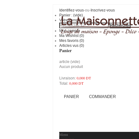
Identifiez-vous
-ou-
Inscrivez-vous
Panier :
(vide)
Votre compte
Mon compte
Ma Wishlist (
0
)
Mes favoris (
0
)
Articles vus (0)
Panier
article
(vide)
Aucun produit
0,000 DT
Livraison:
0,000 DT
Total:
PANIER
COMMANDER
Menu