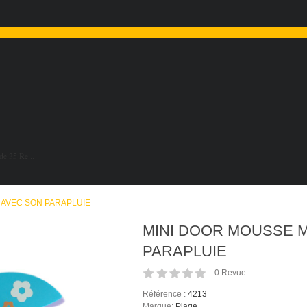
de 35 Re...
 AVEC SON PARAPLUIE
MINI DOOR MOUSSE M
PARAPLUIE
0
Revue
Référence :
4213
Marque:
Plage