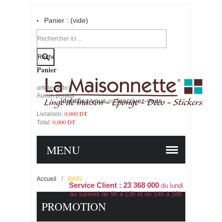
Panier :
(vide)
Votre compte
Panier
article
(vide)
Aucun produit
Identifiez-vous
Inscrivez-vous
-ou-
0,000 DT
Livraison:
0,000 DT
Total:
PANIER
COMMANDER
MENU
Accueil
/
BAIN
Service Client : 23 368 000
du lundi
au samedi de 9h à 13h et de 14h à 18h
PROMOTION