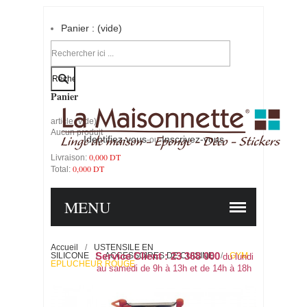
Panier :
(vide)
Votre compte
Panier
article
(vide)
Aucun produit
Identifiez-vous
Inscrivez-vous
-ou-
0,000 DT
Livraison:
0,000 DT
Total:
PANIER
COMMANDER
MENU
Accueil
/
USTENSILE EN
SILICONE
Service Client : 23 368 000
/
ACCESSOIRES DE CUISINE
/
GYM
du lundi
EPLUCHEUR ROUGE
au samedi de 9h à 13h et de 14h à 18h