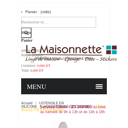
Panier :
(vide)
Votre compte
Panier
article
(vide)
Aucun produit
Identifiez-vous
Inscrivez-vous
-ou-
0,000 DT
Livraison:
0,000 DT
Total:
PANIER
COMMANDER
MENU
Accueil
/
USTENSILE EN
SILICONE
Service Client : 23 368 000
/
ACCESSOIRES DE CUISINE
/
GYM
du lundi
ROULETTE A PIZZA BLANC
au samedi de 9h à 13h et de 14h à 18h