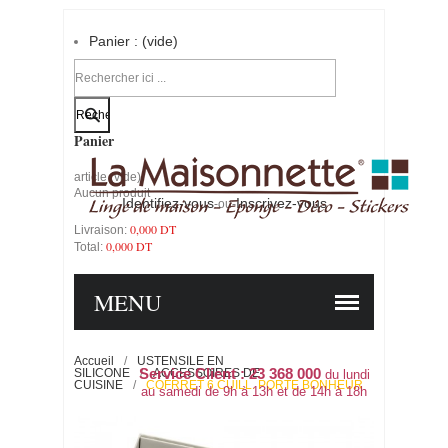
Panier :
(vide)
Votre compte
Panier
article
(vide)
Aucun produit
Identifiez-vous
Inscrivez-vous
-ou-
0,000 DT
Livraison:
0,000 DT
Total:
PANIER
COMMANDER
MENU
Accueil
/
USTENSILE EN
SILICONE
Service Client : 23 368 000
/
ACCESSOIRES DE
du lundi
CUISINE
/
COFRRET 6 CUILL. PORTE BONHEUR
au samedi de 9h à 13h et de 14h à 18h