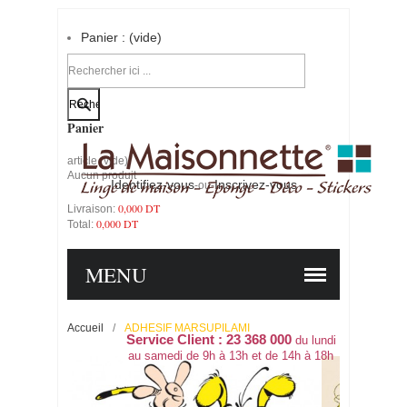
Panier :
(vide)
Votre compte
Panier
article
(vide)
Aucun produit
Identifiez-vous
Inscrivez-vous
-ou-
0,000 DT
Livraison:
0,000 DT
Total:
PANIER
COMMANDER
MENU
Accueil
/
ADHESIF MARSUPILAMI
Service Client : 23 368 000
du lundi
au samedi de 9h à 13h et de 14h à 18h