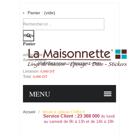
Panier :
(vide)
Votre compte
Panier
article
(vide)
Aucun produit
Identifiez-vous
Inscrivez-vous
-ou-
0,000 DT
Livraison:
0,000 DT
Total:
PANIER
COMMANDER
MENU
Accueil
/
Moule à gâteau Chiffre 6
Service Client : 23 368 000
du lundi
au samedi de 9h à 13h et de 14h à 18h