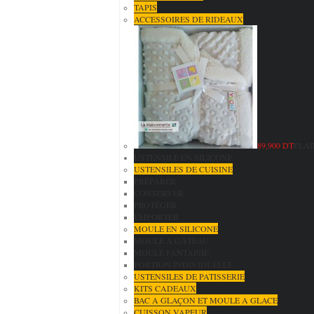
TAPIS
ACCESSOIRES DE RIDEAUX
89,900 DT
PLAI
USTENSILE EN SILICONE
USTENSILES DE CUISINE
PRÉPARER
CONSERVER
PROTÉGER
EMPORTER
MOULE EN SILICONE
MOULE A GÂTEAU
MOULE FANTAISIE
PORTION INDIVIDUELLE
USTENSILES DE PATISSERIE
KITS CADEAUX
BAC A GLAÇON ET MOULE A GLACE
CUISSON VAPEUR