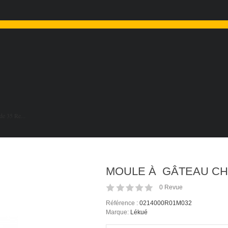
de 35 Re...
MOULE À GÂTEAU CH
0
Revue
Référence :
0214000R01M032
Marque:
Lékué