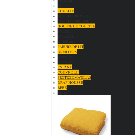
ACCUEIL
LIT
COUETTE
COUETTE BLANCHE
COUETTE IMPRIMEE
HOUSSE DE COUETTE
1 PLACE
2 PLACES
Lit 180 cm et +
PARURE DE LIT
OREILLERS
70 x 50 cm
60 x 60 cm
ENFANT
COUVRE LIT
PROTEGE MATELAS
DRAP HOUSSE
BEBE
BAIN