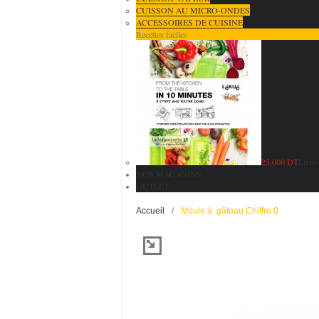
CUISSON AU MICRO-ONDES
ACCESSOIRES DE CUISINE
Recettes faciles
25,000 DT
Livre 
NOS MAGASINS
OUTLET
Accueil
/
Moule à gâteau Chiffre 0