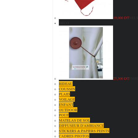
19,000 DT
NELS
DECO
25,500 DT
EMBR
RIDEAU
COUSSIN
PLAID
VOILAGE
ENFANT
OUTDOOR
POUF
MATELAS DE SOL
DIFFUSEUR D'AMBIANCE
STICKERS & PAPIERS PEINTS
CADRES PHOTOS