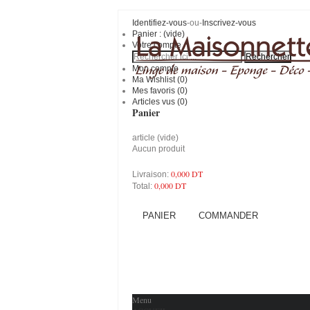
Identifiez-vous
-ou-
Inscrivez-vous
Panier :
(vide)
Votre compte
Mon compte
Ma Wishlist (
0
)
Mes favoris (
0
)
Articles vus (0)
Panier
article
(vide)
Aucun produit
0,000 DT
Livraison:
0,000 DT
Total:
PANIER
COMMANDER
Menu