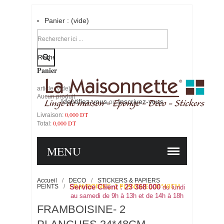
Panier :
(vide)
Votre compte
Panier
article
(vide)
Aucun produit
Identifiez-vous
Inscrivez-vous
-ou-
0,000 DT
Livraison:
0,000 DT
Total:
PANIER
COMMANDER
MENU
Accueil
/
DECO
/
STICKERS & PAPIERS
PEINTS
/
Service Client : 23 368 000
FRAMBOISINE- 2 PLANCHES 34*48CM
du lundi
au samedi de 9h à 13h et de 14h à 18h
FRAMBOISINE- 2