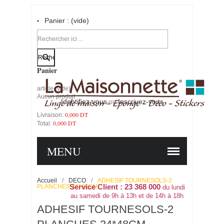
Panier :
(vide)
Votre compte
Panier
article
(vide)
Aucun produit
Identifiez-vous
Inscrivez-vous
-ou-
0,000 DT
Livraison:
0,000 DT
Total:
PANIER
COMMANDER
MENU
Accueil
/
DECO
/
ADHESIF TOURNESOLS-2
PLANCHES 34*48CM
Service Client : 23 368 000
du lundi
au samedi de 9h à 13h et de 14h à 18h
ADHESIF TOURNESOLS-2