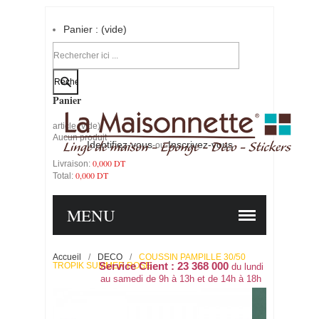
Panier :
(vide)
Votre compte
Panier
article
(vide)
Aucun produit
Identifiez-vous
Inscrivez-vous
-ou-
0,000 DT
Livraison:
0,000 DT
Total:
PANIER
COMMANDER
MENU
Accueil
/
DECO
/
COUSSIN PAMPILLE 30/50
TROPIK SUMMER ROSE
Service Client : 23 368 000
du lundi
au samedi de 9h à 13h et de 14h à 18h