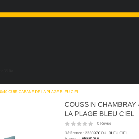
de 35 Re...
/40 CUIR CABANE DE LA PLAGE BLEU CIEL
COUSSIN CHAMBRAY 4
LA PLAGE BLEU CIEL
0
Revue
Référence :
233097COU_BLEU CIEL
Marque:
LEFEBVRE