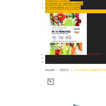
CUISSON AU MICRO-ONDES
ACCESSOIRES DE CUISINE
Recettes faciles
25,000 DT
Livre 
NOS MAGASINS
OUTLET
Accueil
/
DECO
/
COUSSIN CHAMBRAY 40