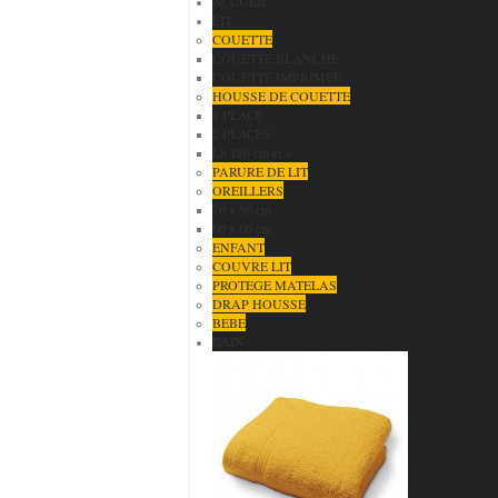
ACCUEIL
LIT
COUETTE
COUETTE BLANCHE
COUETTE IMPRIMEE
HOUSSE DE COUETTE
1 PLACE
2 PLACES
Lit 180 cm et +
PARURE DE LIT
OREILLERS
70 x 50 cm
60 x 60 cm
ENFANT
COUVRE LIT
PROTEGE MATELAS
DRAP HOUSSE
BEBE
BAIN