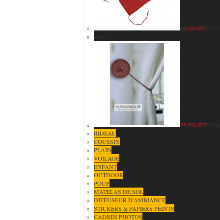
19,000 DT
NELS
DECO
25,500 DT
EMBR
RIDEAU
COUSSIN
PLAID
VOILAGE
ENFANT
OUTDOOR
POUF
MATELAS DE SOL
DIFFUSEUR D'AMBIANCE
STICKERS & PAPIERS PEINTS
CADRES PHOTOS