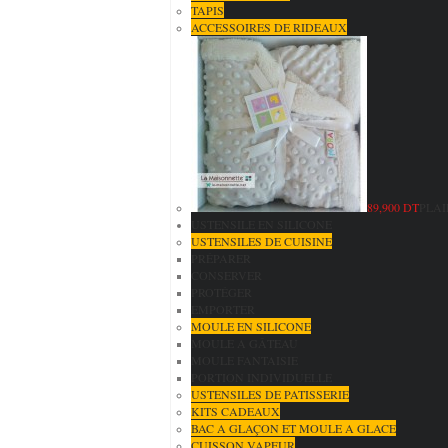
TAPIS
ACCESSOIRES DE RIDEAUX
89,900 DT
PLAI
USTENSILE EN SILICONE
USTENSILES DE CUISINE
PRÉPARER
CONSERVER
PROTÉGER
EMPORTER
MOULE EN SILICONE
MOULE A GÂTEAU
MOULE FANTAISIE
PORTION INDIVIDUELLE
USTENSILES DE PATISSERIE
KITS CADEAUX
BAC A GLAÇON ET MOULE A GLACE
CUISSON VAPEUR