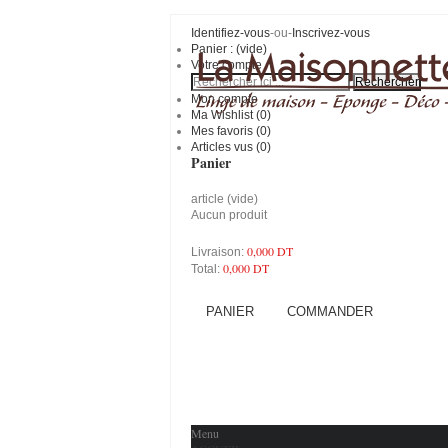
Identifiez-vous
-ou-
Inscrivez-vous
Panier :
(vide)
Votre compte
Mon compte
Ma Wishlist (
0
)
Mes favoris (
0
)
Articles vus (0)
Panier
article
(vide)
Aucun produit
0,000 DT
Livraison:
0,000 DT
Total:
PANIER
COMMANDER
Menu